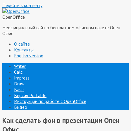
Перейти к контенту
OpenOffice
Неофициальный сайт о бесплатном офисном пакете Опен
Офис
О сайте
Контакты
English version
Writer
Calc
Impress
Draw
Base
Версия Portable
Инструкции по работе с OpenOffice
Видео
Как сделать фон в презентации Опен
Офис