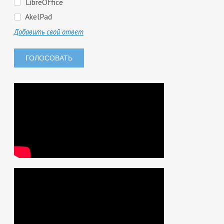
LibreOffice
AkelPad
Добавить свой ответ