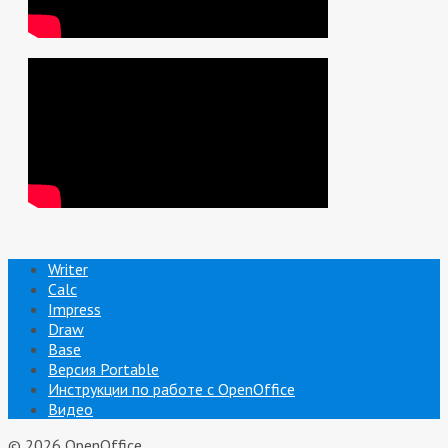
Writer
Calc
Impress
Draw
Base
Версия Portable
Инструкции по работе с OpenOffice
Видео
© 2026 OpenOffice