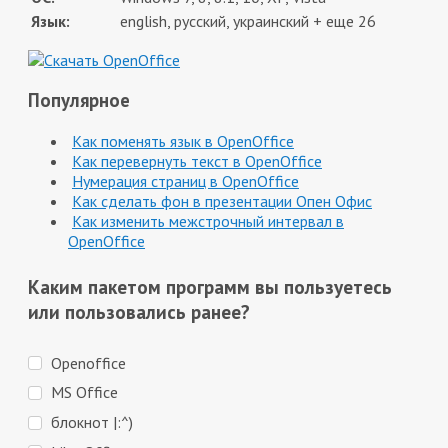
Язык:
english, русский, украинский + еще 26
Популярное
Как поменять язык в OpenOffice
Как перевернуть текст в OpenOffice
Нумерация страниц в OpenOffice
Как сделать фон в презентации Опен Офис
Как изменить межстрочный интервал в
OpenOffice
Каким пакетом программ вы пользуетесь
или пользовались ранее?
Openoffice
MS Office
блокнот |:^)